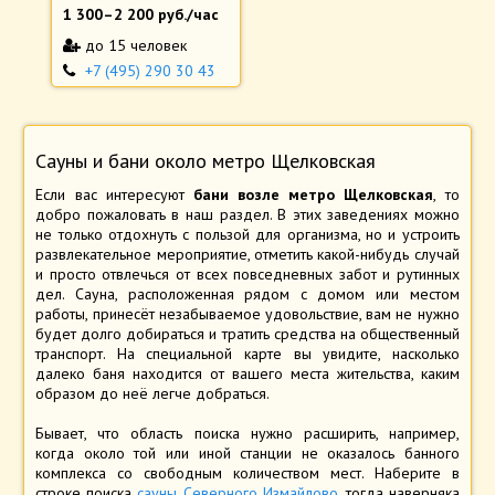
1 300
–
2 200
руб./час
до 15 человек
+7 (495) 290 30 43
Сауны и бани около метро Щелковская
Если вас интересуют
бани возле метро Щелковская
, то
добро пожаловать в наш раздел. В этих заведениях можно
не только отдохнуть с пользой для организма, но и устроить
развлекательное мероприятие, отметить какой-нибудь случай
и просто отвлечься от всех повседневных забот и рутинных
дел. Сауна, расположенная рядом с домом или местом
работы, принесёт незабываемое удовольствие, вам не нужно
будет долго добираться и тратить средства на общественный
транспорт. На специальной карте вы увидите, насколько
далеко баня находится от вашего места жительства, каким
образом до неё легче добраться.
Бывает, что область поиска нужно расширить, например,
когда около той или иной станции не оказалось банного
комплекса со свободным количеством мест. Наберите в
строке поиска
сауны Северного Измайлово
, тогда наверняка