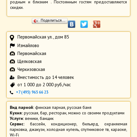
родным и близким . Постоянным гостям предоставляются
скидки.
Поделиться…
Первомайская ул., дом 85
Измайлово
Первомайская
Щелковская
Черкизовская
Вместимость до 14 человек
от 1 000 до 2 000 руб./час
+7 (495) 965 66 23
Вид парной:
финская парная
,
русская баня
Кухня:
русская
,
бар
,
ресторан
,
можно со своими продуктами
Услуги:
веники
,
банщик
Сервис:
бассейн
,
кондиционер
,
бильярд
,
охраняемая
парковка
,
джакузи
,
холодная купель
,
спутниковое тв
,
караоке
,
Wi-Fi