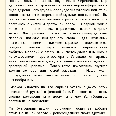
Посетив большой зал вы окунетесь в деревенский мир
душевного покоя , красивая гостиная которая оформлена в
виде деревянного сруба и оборудована удобной банкетной
зоной с камином и современной музыкальной системой . Вы
так же сможете воспользоваться русско-финской парной и
бассейном с чистой и проточной водой . В парной можно
использовать наши веники и различные настои эфирных
масел . Для приятного досуга : любителей бильярда ждет
сюрприз- наличие бильярдного стола , для желающих
развлечься пением – наличие караоке , увлекающихся
танцами громкое стереофоническое сопровождение
любимых мелодий с лазерным и светомузыкальным шоу с
использованием парогенератора . Уставшие от драйва
имеют возможность отдохнуть в уютных комнатах отдыха с
просторной кроватью . Повар готов приготовить вкусную
домашнюю еду для гостей заведения . Наша кухня
оборудована всем необходимым и приятно удивит
разнообразием.
Высокое качество нашего сервиса успели оценить сотни
почитателей русской и финской бани. При этом наши цены
вполне демократичны и доступны в чем Вы убедитесь
посетив наше заведение .
Мы благодарны нашим постоянным гостям за добрые
отзывы о нашей работе и рекомендациям своим друзьям ,