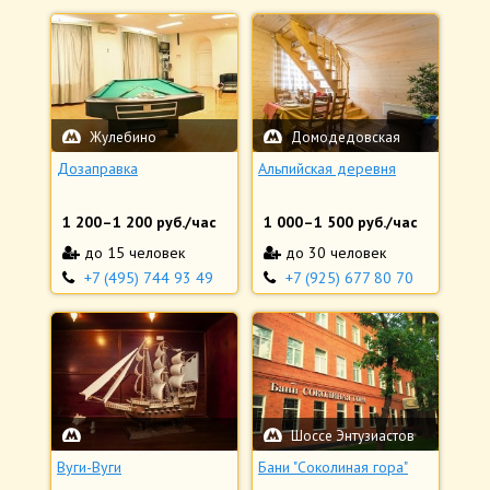
Жулебино
Домодедовская
Дозаправка
Альпийская деревня
1 200
–
1 200
руб./час
1 000
–
1 500
руб./час
до 15 человек
до 30 человек
+7 (495) 744 93 49
+7 (925) 677 80 70
Шоссе Энтузиастов
Вуги-Вуги
Бани "Соколиная гора"