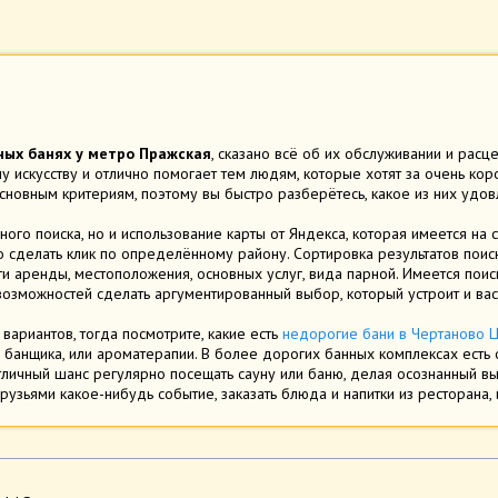
ых банях у метро Пражская
, сказано всё об их обслуживании и расце
му искусству и отлично помогает тем людям, которые хотят за очень ко
новным критериям, поэтому вы быстро разберётесь, какое из них удо
го поиска, но и использование карты от Яндекса, которая имеется на 
о сделать клик по определённому району. Сортировка результатов пои
и аренды, местоположения, основных услуг, вида парной. Имеется пои
возможностей сделать аргументированный выбор, который устроит и вас,
вариантов, тогда посмотрите, какие есть
недорогие бани в Чертаново 
 банщика, или ароматерапии. В более дорогих банных комплексах есть о
тличный шанс регулярно посещать сауну или баню, делая осознанный в
рузьями какое-нибудь событие, заказать блюда и напитки из ресторана,