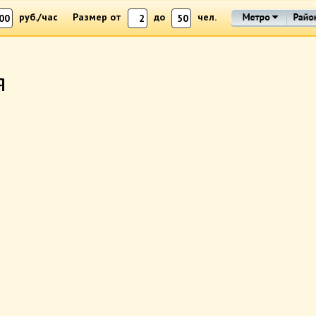
руб./час
Размер от
до
чел.
я