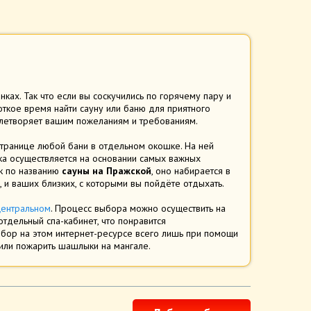
нках. Так что если вы соскучились по горячему пару и
роткое время найти сауну или баню для приятного
влетворяет вашим пожеланиям и требованиям.
странице любой бани в отдельном окошке. На ней
ска осуществляется на основании самых важных
ск по названию
сауны на Пражской
, оно набирается в
 и ваших близких, с которыми вы пойдёте отдыхать.
Центральном
. Процесс выбора можно осуществить на
тдельный спа-кабинет, что понравится
ыбор на этом интернет-ресурсе всего лишь при помощи
 или пожарить шашлыки на мангале.