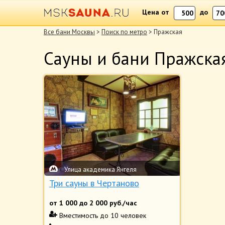
Цена от
до
Все бани Москвы
>
Поиск по метро
> Пражская
Сауны и бани Пражска
Улица академика Янгеля
Три сауны в Чертаново
от
1 000
до
2 000
руб./час
Вместимость
до 10 человек