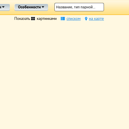
Показать
картинками
списком
на карте