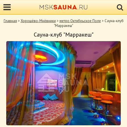
Главная
>
Хорошёво-Мнёвники
>
метро Октябрьское Поле
> Сауна-клуб
"Марракеш"
Сауна-клуб "Марракеш"