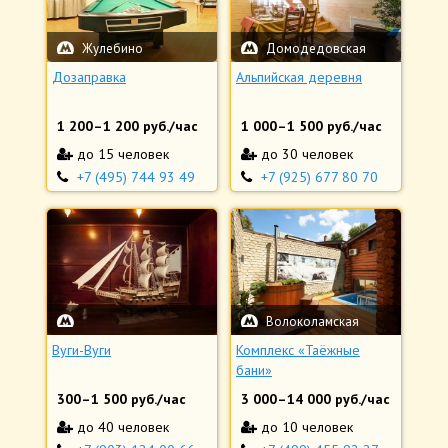
Жулебино
Домодедовская
Дозаправка
Альпийская деревня
1 200
–
1 200
руб./час
1 000
–
1 500
руб./час
до 15 человек
до 30 человек
+7 (495) 744 93 49
+7 (925) 677 80 70
Волоколамская
Вуги-Вуги
Комплекс «Таёжные
бани»
300
–
1 500
руб./час
3 000
–
14 000
руб./час
до 40 человек
до 10 человек