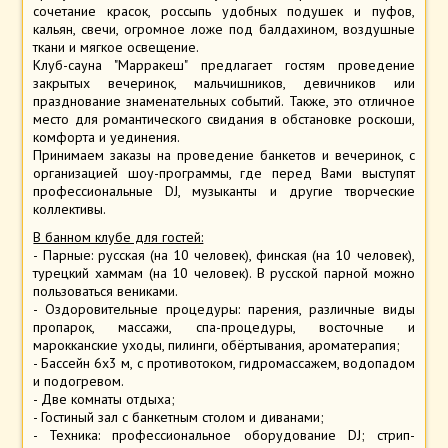
сочетание красок, россыпь удобных подушек и пуфов,
кальян, свечи, огромное ложе под балдахином, воздушные
ткани и мягкое освещение.
Клуб-сауна "Марракеш" предлагает гостям проведение
закрытых вечеринок, мальчишников, девичников или
празднование знаменательных событий. Также, это отличное
место для романтического свидания в обстановке роскоши,
комфорта и уединения.
Принимаем заказы на проведение банкетов и вечеринок, с
организацией шоу-программы, где перед Вами выступят
профессиональные DJ, музыканты и другие творческие
коллективы.
В банном клубе для гостей:
- Парные: русская (на 10 человек), финская (на 10 человек),
турецкий хаммам (на 10 человек). В русской парной можно
пользоваться вениками.
- Оздоровительные процедуры: парения, различные виды
пропарок, массажи, спа-процедуры, восточные и
марокканские уходы, пилинги, обёртывания, ароматерапия;
- Бассейн 6х3 м, с противотоком, гидромассажем, водопадом
и подогревом.
- Две комнаты отдыха;
- Гостиный зал с банкетным столом и диванами;
- Техника: профессиональное оборудование DJ; стрип-