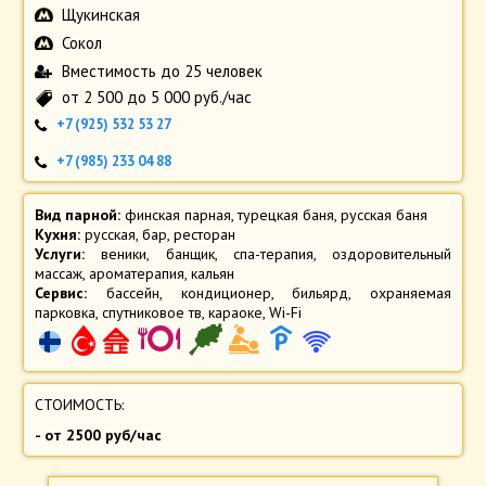
Щукинская
Сокол
Вместимость до 25 человек
от 2 500 до 5 000 руб./час
+7 (925) 532 53 27
+7 (985) 233 04 88
Вид парной:
финская парная
,
турецкая баня
,
русская баня
Кухня:
русская
,
бар
,
ресторан
Услуги:
веники
,
банщик
,
спа-терапия
,
оздоровительный
массаж
,
ароматерапия
,
кальян
Сервис:
бассейн
,
кондиционер
,
бильярд
,
охраняемая
парковка
,
спутниковое тв
,
караоке
,
Wi-Fi
СТОИМОСТЬ:
- от 2500 руб/час